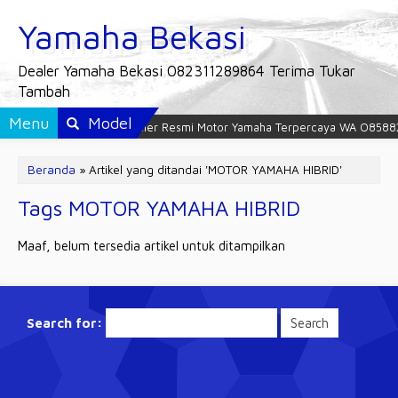
Yamaha Bekasi
Dealer Yamaha Bekasi 082311289864 Terima Tukar
Tambah
Menu
Model
Dealer Resmi Motor Yamaha Terpercaya WA O8588
Beranda
»
Artikel yang ditandai 'MOTOR YAMAHA HIBRID'
Tags MOTOR YAMAHA HIBRID
Maaf, belum tersedia artikel untuk ditampilkan
Search for: