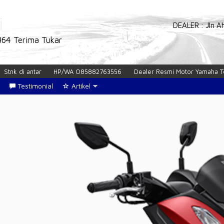
i
DEALER : Jln A
864 Terima Tukar
HP/WA O85882763556
Dealer Resmi Motor Yamaha Terpercaya WA O
Testimonial
Artikel