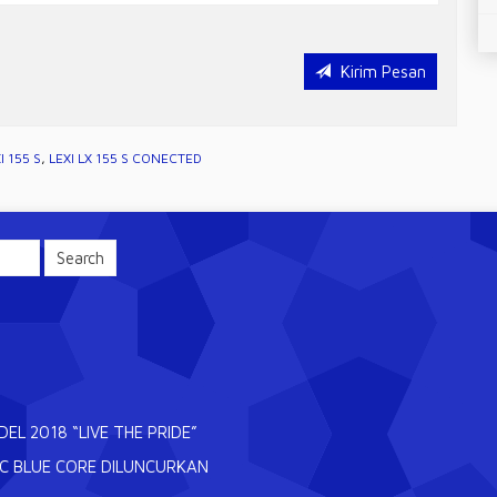
Kirim Pesan
I 155 S
,
LEXI LX 155 S CONECTED
L 2018 “LIVE THE PRIDE”
CC BLUE CORE DILUNCURKAN