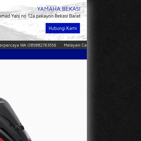
YAMAHA BEKASI
hmad Yani no 12a pekayon Bekasi Barat
Hubungi Kami
85882763556
Melayani Cash maupun Kredit dan tukar tambah
Proses