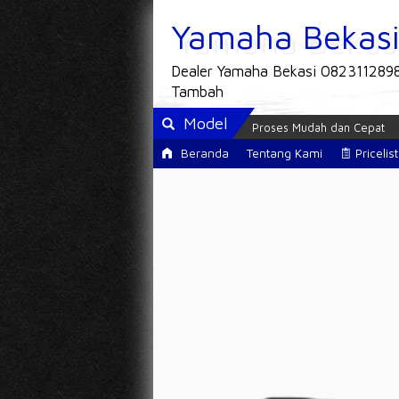
Yamaha Bekas
Dealer Yamaha Bekasi 082311289
Tambah
Model
 Kredit dan tukar tambah
Proses Mudah dan Cepat
Stnk di antar
Beranda
Tentang Kami
Pricelist