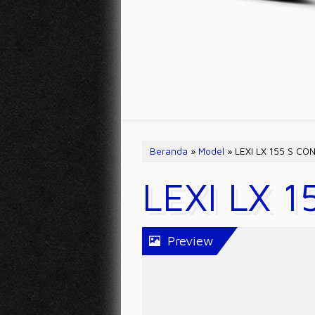
Beranda
»
Model
» LEXI LX 155 S C
LEXI LX 
Preview